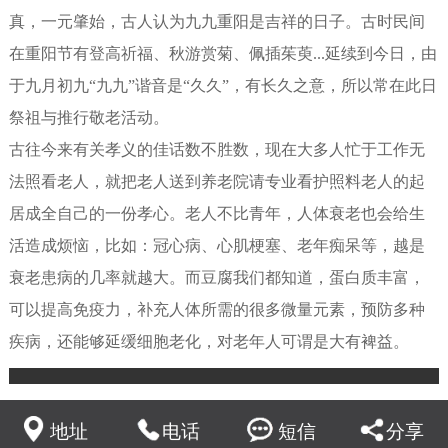
真，一元肇始，古人认为九九重阳是吉祥的日子。古时民间
在重阳节有登高祈福、秋游赏菊、佩插茱萸...延续到今日，由
于九月初九“九九”谐音是“久久”，有长久之意，所以常在此日
祭祖与推行敬老活动。
古往今来有关孝义的佳话数不胜数，现在大多人忙于工作无
法照看老人，就把老人送到养老院请专业看护照料老人的起
居成全自己的一份孝心。老人不比青年，人体衰老也会给生
活造成烦恼，比如：冠心病、心肌梗塞、老年痴呆等，越是
衰老患病的几率就越大。而豆腐我们都知道，蛋白质丰富，
可以提高免疫力，补充人体所需的很多微量元素，预防多种
疾病，还能够延缓细胞老化，对老年人可谓是大有裨益。
地址
电话
短信
分享