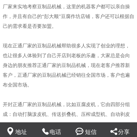
厂家来实地考察
豆制品机械
，这里的机器客户都可以亲自操
作，并且有自己的“彭大顺”豆腐作坊店铺，客户还可以根据自
己的需求看是否要加盟。
现在正通厂家的豆制品机械帮助很多人实现了创业的理想，
也让很多人体验到了自己开店到老板的乐趣，大家总是会向
身边的朋友推荐正通厂家的豆制品机械，现在老客户推荐新
客户，正通厂家的豆制品机械已经销往全国市场，客户也遍
布全国市场。
开封正通厂家的豆制品机械，比如
豆腐皮机
，它由四部分组
成：自动打脑泼皮机、传送折叠机、压榨成型机、自动剥皮
机。豆腐皮机使用220伏或380伏电源，占地20平方，具有投
地址
电话
短信
分享
资少，效益高，回报快的特点，特别适合城镇居民自主创