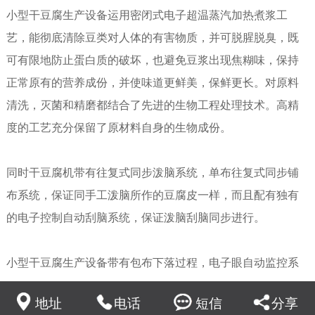
小型干豆腐生产设备运用密闭式电子超温蒸汽加热煮浆工
艺，能彻底清除豆类对人体的有害物质，并可脱腥脱臭，既
可有限地防止蛋白质的破坏，也避免豆浆出现焦糊味，保持
正常原有的营养成份，并使味道更鲜美，保鲜更长。对原料
清洗，灭菌和精磨都结合了先进的生物工程处理技术。高精
度的工艺充分保留了原材料自身的生物成份。
同时
干豆腐机
带有往复式同步泼脑系统，单布往复式同步铺
布系统，保证同手工泼脑所作的豆腐皮一样，而且配有独有
的电子控制自动刮脑系统，保证泼脑刮脑同步进行。
小型干豆腐生产设备带有包布下落过程，电子眼自动监控系
统，自动调整泼脑后包布上下升降，可保证产品部流脑，保
地址
电话
短信
分享
持豆脑的含水性，同时完全可以保证可以制厚薄不同的豆