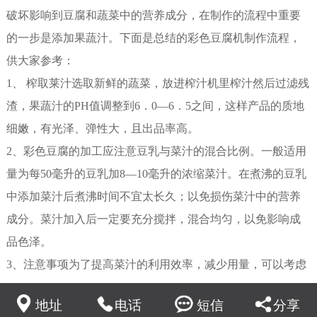
破坏影响到豆腐和蔬菜中的营养成分，在制作的流程中重要
的一步是添加果蔬汁。下面是总结的彩色豆腐机制作流程，
供大家参考：
1、 榨取莱汁选取新鲜的蔬菜，放进榨汁机里榨汁然后过滤残
渣，果蔬汁的PH值调整到6．0—6．5之间，这样产品的质地
细嫩，有光泽、弹性大，且出品率高。
2、彩色豆腐的加工应注意豆乳与菜汁的混合比例。一般适用
量为每50毫升的豆乳加8—10毫升的浓缩菜汁。在煮沸的豆乳
中添加菜汁后煮沸时间不宜太长久；以免损伤菜汁中的营养
成分。菜汁加入后一定要充分搅拌，混合均匀，以免影响成
品色泽。
3、注意事项为了提高菜汁的利用效率，减少用量，可以考虑
菜汁的浓缩。若菜汁浓缩至1/2，每100毫升豆乳由原来需加入
地址
电话
短信
分享
16毫升改为只需加入8毫升即可，产品的质量跟未浓缩时相差