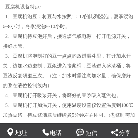
豆腐机设备特点:
1、豆腐机泡豆：将豆与水按照1：12的比列浸泡，夏季浸泡
6~8小时，冬季浸泡8~10小时。
2、豆腐机待豆泡好后，接通煤气或电源，打开电源开关，
接好水管。
3、豆腐机将泡制好的豆一点点的放进漏斗里，打开加水开
关，边加水边磨制，豆浆进入接浆桶，豆渣进入盛渣桶，将
豆渣反复研磨三次。（注：加水时需注意加水量，确保磨好
的浆在液位控制线内）
4、豆腐机打开吸浆开关，将磨好的豆浆吸入蒸汽包。
5、豆腐机打开加温开关，使用温度设置仪设置温度到100℃
加热豆浆，待豆浆沸腾后继续煮5分钟左右即可。(煮浆时需加
入消泡剂，消除豆浆生产及蒸煮时产生的泡沫）
地址
电话
短信
分享
6、豆腐机将煮好的豆浆盛入保温桶。