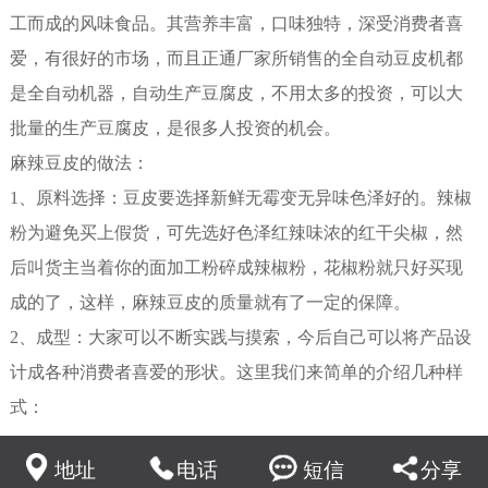
工而成的风味食品。其营养丰富，口味独特，深受消费者喜
爱，有很好的市场，而且正通厂家所销售的全自动豆皮机都
是全自动机器，自动生产豆腐皮，不用太多的投资，可以大
批量的生产豆腐皮，是很多人投资的机会。
麻辣豆皮的做法：
1、原料选择：豆皮要选择新鲜无霉变无异味色泽好的。辣椒
粉为避免买上假货，可先选好色泽红辣味浓的红干尖椒，然
后叫货主当着你的面加工粉碎成辣椒粉，花椒粉就只好买现
成的了，这样，麻辣豆皮的质量就有了一定的保障。
2、成型：大家可以不断实践与摸索，今后自己可以将产品设
计成各种消费者喜爱的形状。这里我们来简单的介绍几种样
式：
（1）可将豆皮用剪刀剪成小块，待制成产品后分装成若干小
地址
电话
短信
分享
包，以包为单位出售。