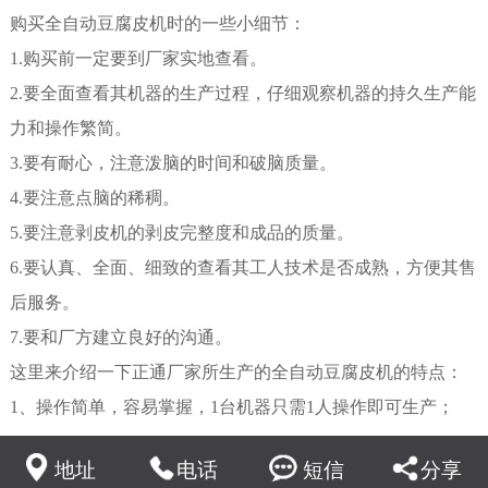
购买全自动豆腐皮机时的一些小细节：
1.购买前一定要到厂家实地查看。
2.要全面查看其机器的生产过程，仔细观察机器的持久生产能
力和操作繁简。
3.要有耐心，注意泼脑的时间和破脑质量。
4.要注意点脑的稀稠。
5.要注意剥皮机的剥皮完整度和成品的质量。
6.要认真、全面、细致的查看其工人技术是否成熟，方便其售
后服务。
7.要和厂方建立良好的沟通。
这里来介绍一下正通厂家所生产的全自动豆腐皮机的特点：
1、操作简单，容易掌握，1台机器只需1人操作即可生产；
2、生产速度快、效率高，时产可达150斤左右；
地址
电话
短信
分享
3、自动生产，成张性好、做出来的豆腐皮不破不碎；