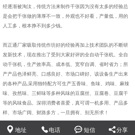
经逐渐被淘汰，传统方法来制作千张因为没有太多的经验总
是会把千张做的薄厚不一致，外观也不好看，产量低，用的
人工多，根本挣不到多少钱。
而正通厂家吸取传统作坊好的经验再加上技术团队的不断研
发新技术，现在推出了受到大家好评的全自动千张机。全自
动千张机，生产效率高、成本低、宽窄自调、省时省力；所
产产品色泽鲜亮、口感良好、市场口碑好。该设备生产出来
的各种产品,采用独特配方可生产五香味、鱼味、鸡味、麻辣
味、孜然味、三鲜味等多种风味的豆腐丝、豆腐卷、豆腐干
等的风味食品。深得消费者喜爱，真可谓一机多用、产品多
样、市场广阔、财路多方，一旦拥有、别无所求！
地址
电话
短信
分享