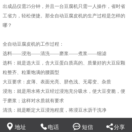
出成品仅需25分钟，并且一台豆腐机只需一人操作，省时省
工省力，轻松便捷。那全自动豆腐皮机的生产过程是怎样的
哪？
全自动豆腐皮机的工作过程：
选料——浸泡——清洗——磨浆——煮浆——细滤
选料：就是选大豆，含大豆蛋白质高的、质量好的大豆应颗
粒整齐、粒重饱满的腰圆型
大豆要求：皮薄、表面光亮、脐色浅、无霉变、杂质
浸泡：就是用水将大豆经过浸泡充分吸水，使大豆变脆，便
于磨浆；这样对水质就有要求
清洗：就是断定大豆浸泡程度，将浸豆水沥干洗净
磨浆：先介绍正确使用磨浆机的要则：磨豆时：先开机，再
地址
电话
短信
分享
加水，调磨距，加料；